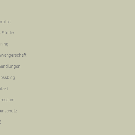
rblick
 Studio
ining
hwangerschaft
handlungen
nessblog
takt
pressum
tenschutz
B