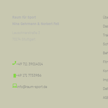
Raum für Sport
Übe
Nina Gehrmann & Norbert Feß
Das
Leuschnerstraße 3
Tra
70174 Stuttgart
Sc
Be
Fit
+49 711 39014014
Kon
+49 171 7733986
Im
info@raum-sport.de
Da
AG