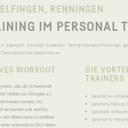
DELFINGEN, RENNINGEN
INING IM PERSONAL T
S angewandt, entwickeln Suspension Training-Körpergewichtsübungen gleic
uf Deine persönlichen Bedürfnisse ein.
IVES WORKOUT
DIE VORTE
TRAINERS
ystem, das die Schwerkraft
oße Vielfalt von Übungen zu
Garantiert ein schnell
d trainiert werden. Du
Garantierte Stärkung
l sie werden soll, weil Du
Garantierte Verbesser
um den Widerstand zu erhöhen
Garantiert für Mensche
ainer unterstützen Dich dabei,