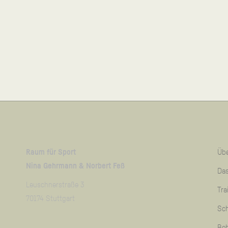
Raum für Sport
Übe
Nina Gehrmann & Norbert Feß
Das
Leuschnerstraße 3
Tra
70174 Stuttgart
Sc
Be